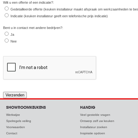
Wilt u een offerte of een indicatie?:
Gedetailleerde offerte (keuken installateur maakt afspraak om werkzaamheden te be
Indicatie (keuken installateur geeft een telefonische prijs indicatie)
Bent u in contact met andere bedrijven?:
Ja
Nee
SHOWROOMKEUKENS
HANDIG
Werkwijze
Veel gestelde vragen
Spelregels veiling
Ontwerp zelf uw keuken
Voorwaarden
Installateur zoeken
Contact
Inspiratie opdoen