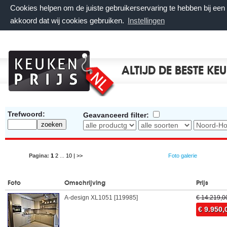
Cookies helpen om de juiste gebruikerservaring te hebben bij ee
akkoord dat wij cookies gebruiken.
Instellingen
ALTIJD DE BESTE KE
Trefwoord:
Geavanceerd filter:
Pagina:
1
2
...
10
| >>
Foto galerie
Foto
Omschrijving
Prijs
A-design XL1051 [119985]
€ 14.219,0
€ 9.950,