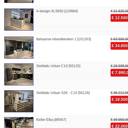
A-design XL5650 [119984]
€ 21.620,0
€ 12.500
Italiaanse eilandkeuken 1 [101263]
€ 63.500,0
€ 34.850
SieMatic Urban C10 [56125]
€ 20.595,0
€ 7.990,
SieMatic Urban S2K - C10 [56126]
€ 36.212,0
€ 18.500
Keller Elba [89567]
€ 39.000,0
€ 22.000