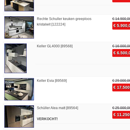
Rechte Schuller keuken greeploos
€ 14.900,0
kristalwit [122224]
€ 5.900,
Keller GL4000 [89568]
€ 16.000,0
€ 6.500,
Keller Evia [89569]
€ 29.000,0
€ 17.500
Schüller Alea matt [89564]
€ 25.000,0
€ 11.250
VERKOCHT!