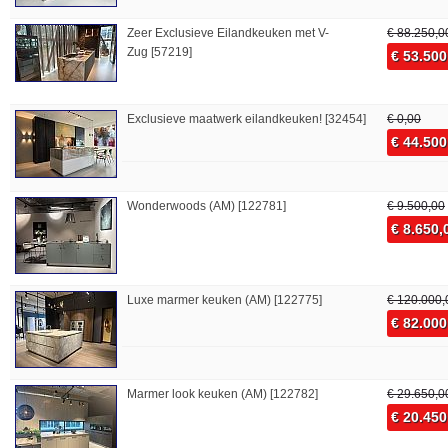
Zeer Exclusieve Eilandkeuken met V-
€ 88.250,0
Zug [57219]
€ 53.500
Exclusieve maatwerk eilandkeuken! [32454]
€ 0,00
€ 44.500
Wonderwoods (AM) [122781]
€ 9.500,00
€ 8.650,
Luxe marmer keuken (AM) [122775]
€ 120.000,
€ 82.000
Marmer look keuken (AM) [122782]
€ 29.650,0
€ 20.450