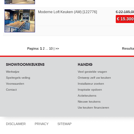
Moderne Loft Keuken (AM) [122776]
€ 22.185,0
€ 15.300
Pagina:
1
2
...
10
| >>
Resulta
SHOWROOMKEUKENS
HANDIG
Werkwijze
Veel gestelde vragen
Spelregels veiling
Ontwerp zelf uw keuken
Voorwaarden
Installateur zoeken
Contact
Inspiratie opdoen
Actiekeukens
Nieuwe keukens
Uw keuken financieren
DISCLAIMER
PRIVACY
SITEMAP