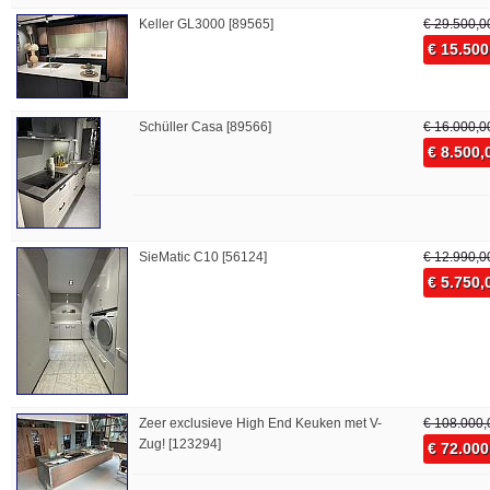
Keller GL3000 [89565]
€ 29.500,0
€ 15.500
Schüller Casa [89566]
€ 16.000,0
€ 8.500,
SieMatic C10 [56124]
€ 12.990,0
€ 5.750,
Zeer exclusieve High End Keuken met V-
€ 108.000,
Zug! [123294]
€ 72.000