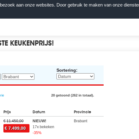
n bezoek aan onze websites. Door gebruik te maken van onze dienste
STE KEUKENPRIJS!
Sortering:
rie
20 getoond (262 in totaal).
Prijs
Datum
Provincie
€ 11.450,00
NIEUW!
Brabant
17x bekeken
€ 7.499,00
-35%