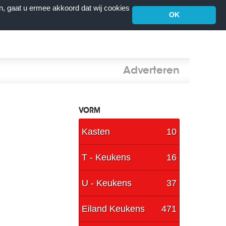
n, gaat u ermee akkoord dat wij cookies
OK
Adverteren
VORM
Kasten
10
T - Keukens
16
U - Keukens
37
Eiland Keukens
471