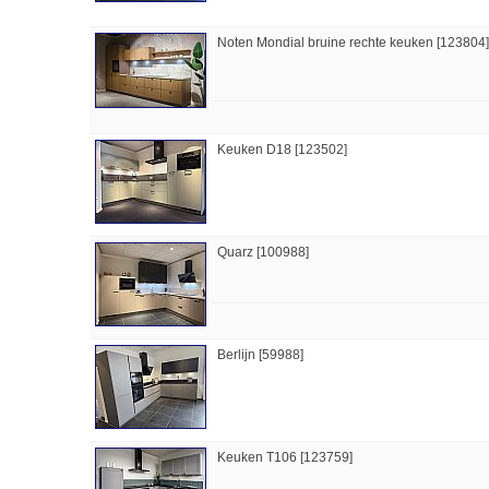
Noten Mondial bruine rechte keuken [123804]
Keuken D18 [123502]
Quarz [100988]
Berlijn [59988]
Keuken T106 [123759]