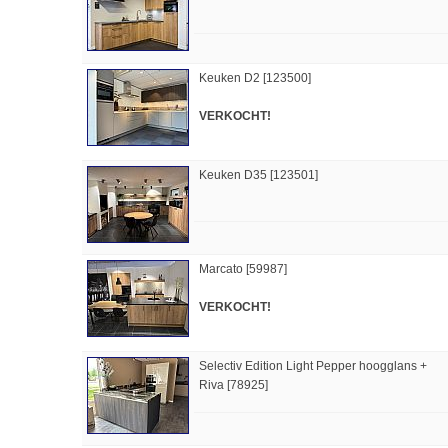
Keuken D2 [123500]
VERKOCHT!
Keuken D35 [123501]
Marcato [59987]
VERKOCHT!
Selectiv Edition Light Pepper hoogglans +
Riva [78925]