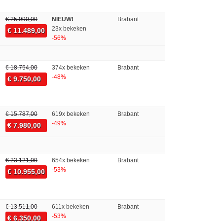
€ 25.990,00
NIEUW!
Brabant
23x bekeken
€ 11.489,00
-56%
€ 18.754,00
374x bekeken
Brabant
-48%
€ 9.750,00
€ 15.787,00
619x bekeken
Brabant
-49%
€ 7.980,00
€ 23.121,00
654x bekeken
Brabant
-53%
€ 10.955,00
€ 13.511,00
611x bekeken
Brabant
-53%
€ 6.350,00