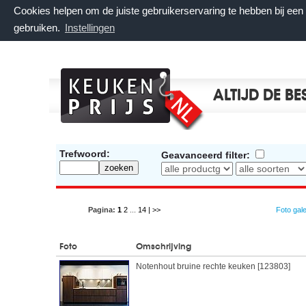
Cookies helpen om de juiste gebruikerservaring te hebben bij ee
gebruiken.
Instellingen
ALTIJD DE BE
Trefwoord:
Geavanceerd filter:
Pagina:
1
2
...
14
| >>
Foto gale
Foto
Omschrijving
Notenhout bruine rechte keuken [123803]