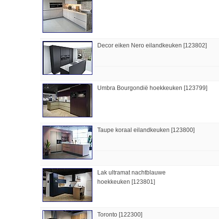
Decor eiken Nero eilandkeuken [123802]
Umbra Bourgondië hoekkeuken [123799]
Taupe koraal eilandkeuken [123800]
Lak ultramat nachtblauwe
hoekkeuken [123801]
Toronto [122300]