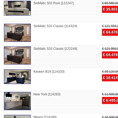
SieMatic S03 Pure [122247]
€ 69.580,0
€ 35.801
SieMatic S33 Classic [114324]
€ 121.950,
€ 64.478
SieMatic S33 Classic [122249]
€ 121.950,
€ 64.478
Keuken B19 [114320]
€ 35.120,0
€ 18.414
New York [114283]
€ 11.500,0
€ 6.495,
Milano [114280]
€ 16.900,0