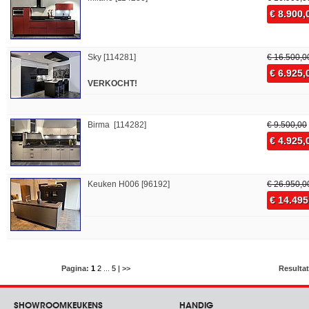
€ 8.900,
Sky [114281]
€ 16.500,0
€ 6.925,
VERKOCHT!
Birma [114282]
€ 9.500,00
€ 4.925,
Keuken H006 [96192]
€ 26.950,0
€ 14.495
Pagina:
1
2
...
5
| >>
Resulta
SHOWROOMKEUKENS
HANDIG