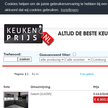
Cookies helpen om de juiste gebruikerservaring te hebben bij ee
akkoord dat wij cookies gebruiken.
Instellingen
ALTIJD DE BESTE KE
Trefwoord:
Geavanceerd filter:
Pagina:
1
2
...
5
| >>
Foto galerie
Foto
Omschrijving
Prijs
Saturn [114285]
€ 13.478,0
€ 6.900,