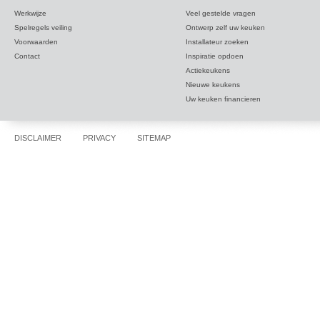
Werkwijze
Veel gestelde vragen
Spelregels veiling
Ontwerp zelf uw keuken
Voorwaarden
Installateur zoeken
Contact
Inspiratie opdoen
Actiekeukens
Nieuwe keukens
Uw keuken financieren
DISCLAIMER
PRIVACY
SITEMAP