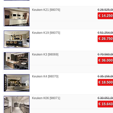
Keuken K21 [98076]
€ 26.525,0
€ 14.250
Keuken K19 [98075]
€ 51.254,0
€ 26.750
Keuken K3 [98069]
€ 70.560,0
€ 36.000
Keuken K4 [98070]
€ 35.156,0
€ 18.500
Keuken K06 [98071]
€ 30.051,0
€ 15.643