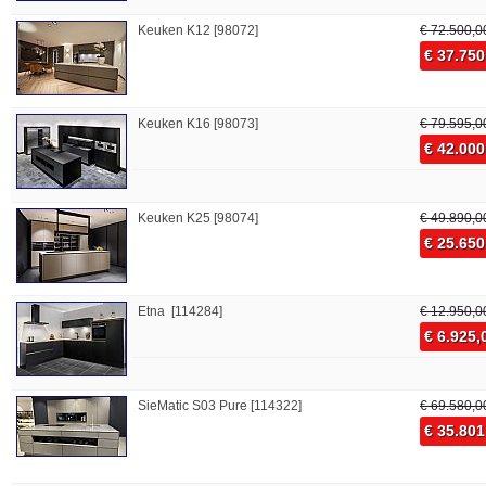
Keuken K12 [98072]
€ 72.500,0
€ 37.750
Keuken K16 [98073]
€ 79.595,0
€ 42.000
Keuken K25 [98074]
€ 49.890,0
€ 25.650
Etna [114284]
€ 12.950,0
€ 6.925,
SieMatic S03 Pure [114322]
€ 69.580,0
€ 35.801